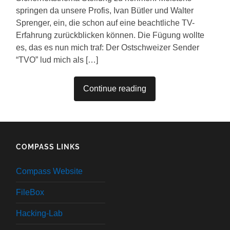
springen da unsere Profis, Ivan Bütler und Walter
Sprenger, ein, die schon auf eine beachtliche TV-
Erfahrung zurückblicken können. Die Fügung wollte
es, das es nun mich traf: Der Ostschweizer Sender
“TVO” lud mich als […]
Continue reading
COMPASS LINKS
Compass Website
FileBox
Hacking-Lab