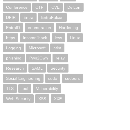
Conference
CTF
CVE
Defcon
DFIR
Entra
EntraFalcon
EntraID
enumeration
Hardening
https
Insomni'hack
less
Linux
Logging
Microsoft
ntlm
phishing
Pwn2Own
relay
Research
SAML
Security
Social Engineering
sudo
sudoers
TLS
tool
Vulnerability
Web Security
XSS
XXE