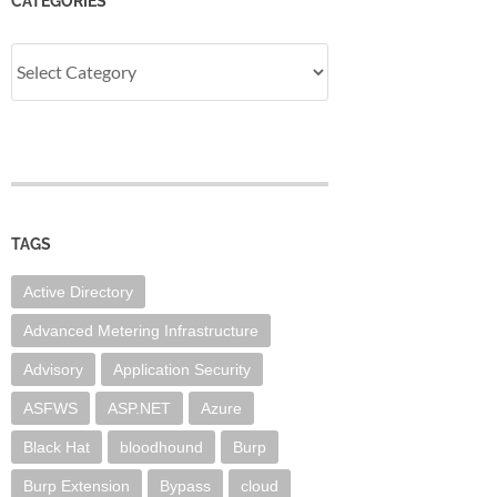
CATEGORIES
Categories
TAGS
Active Directory
Advanced Metering Infrastructure
Advisory
Application Security
ASFWS
ASP.NET
Azure
Black Hat
bloodhound
Burp
Burp Extension
Bypass
cloud